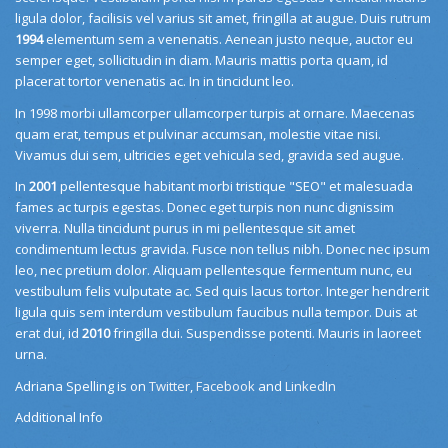
ligula dolor, facilisis vel varius sit amet, fringilla at augue. Duis rutrum
1994
elementum sem a venenatis. Aenean justo neque, auctor eu
semper eget, sollicitudin in diam. Mauris mattis porta quam, id
placerat tortor venenatis ac. In in tincidunt leo.
In 1998 morbi ullamcorper ullamcorper turpis at ornare. Maecenas
quam erat, tempus et pulvinar accumsan, molestie vitae nisi.
Vivamus dui sem, ultricies eget vehicula sed, gravida sed augue.
In
2001
pellentesque habitant morbi tristique "SEO" et malesuada
fames ac turpis egestas. Donec eget turpis non nunc dignissim
viverra. Nulla tincidunt purus in mi pellentesque sit amet
condimentum lectus gravida. Fusce non tellus nibh. Donec nec ipsum
leo, nec pretium dolor. Aliquam pellentesque fermentum nunc, eu
vestibulum felis vulputate ac. Sed quis lacus tortor. Integer hendrerit
ligula quis sem interdum vestibulum faucibus nulla tempor. Duis at
erat dui, id
2010
fringilla dui. Suspendisse potenti. Mauris in laoreet
urna.
Adriana Spelling is on
Twitter
,
Facebook
and
LinkedIn
Additional Info